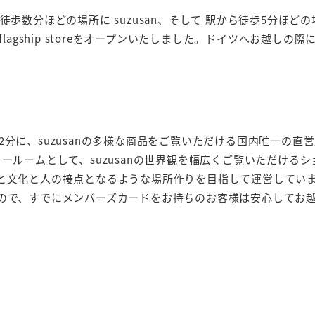
数分ほどの場所に suzusan、そして 駅から徒歩5分ほどの場所
n flagship storeをオープンいたしました。ドイツへお越
、suzusanの多様な商品をご覧いただける国内唯一の直営店 
のショールームとして、suzusanの世界観を幅広くご覧いただける
と文化と人の接点となるような場所作りを目指して運営してい
ので、すでにメンバーズカードをお持ちのお客様は安心してお