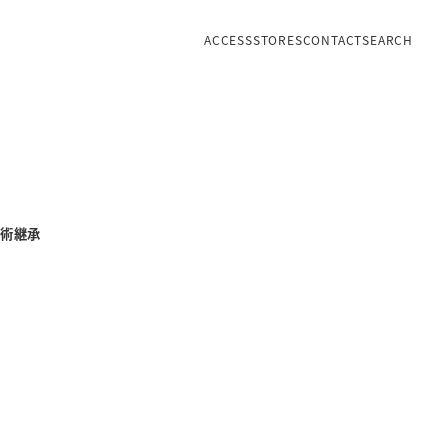
ACCESS
STORES
CONTACT
SEARCH
術継承