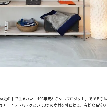
歴史の中で生まれた「400年変わらないプロダクト」である手
カチ・ノットバッグという3つの商材を軸に据え、有松鳴海絞