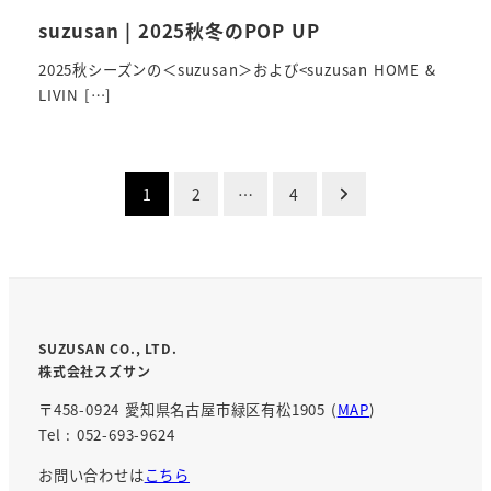
suzusan | 2025秋冬のPOP UP
2025秋シーズンの＜suzusan＞および<suzusan HOME &
LIVIN […]
投
1
2
…
4
稿
の
ペ
SUZUSAN CO., LTD.
ー
株式会社スズサン
ジ
〒458-0924 愛知県名古屋市緑区有松1905 (
MAP
)
送
Tel : 052-693-9624
り
お問い合わせは
こちら