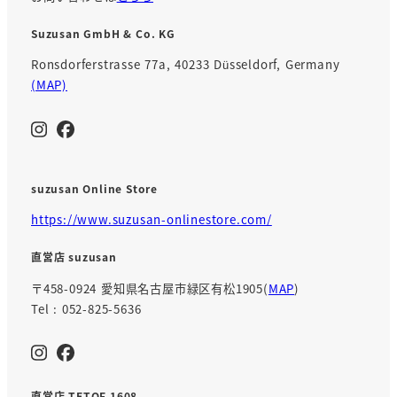
Suzusan GmbH & Co. KG
Ronsdorferstrasse 77a, 40233 Düsseldorf, Germany
(MAP)
suzusan Online Store
https://www.suzusan-onlinestore.com/
直営店 suzusan
〒458-0924 愛知県名古屋市緑区有松1905(
MAP
)
Tel : 052-825-5636
直営店 TETOF 1608