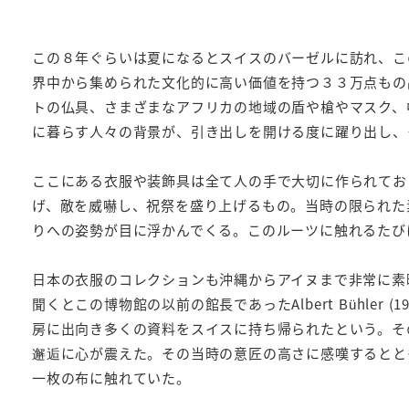
この８年ぐらいは夏になるとスイスのバーゼルに訪れ、この街
界中から集められた文化的に高い価値を持つ３３万点もの
トの仏具、さまざまなアフリカの地域の盾や槍やマスク、
に暮らす人々の背景が、引き出しを開ける度に躍り出し、
ここにある衣服や装飾具は全て人の手で大切に作られてお
げ、敵を威嚇し、祝祭を盛り上げるもの。当時の限られた
りへの姿勢が目に浮かんでくる。このルーツに触れるたび
日本の衣服のコレクションも沖縄からアイヌまで非常に素
聞くとこの博物館の以前の館長であったAlbert Bühle
房に出向き多くの資料をスイスに持ち帰られたという。そ
邂逅に心が震えた。その当時の意匠の高さに感嘆するとと
一枚の布に触れていた。