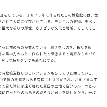
品の調査をしている。１８７５年に作られたこの博物館には、世
グされて大切に保存されている。モンゴルの敷物、チベッ
の巨大な祈りの彫像。さまざまな文化と地域、そしてそこ
ずっと前のものが並んでいる。寒さをしのぎ、祈りを捧
当な集中力のもとに作られたと想像すると実直なものづく
き合う気持ちをいつも新たにする。
の有松鳴海絞りのコレクションもひっそりと眠っている。
を歩いた中で僕の故郷でもある有松にも立ち寄られ、さまざまな工
めて見た時には遠く離れた異国の土地で自分のルーツとの
頃に作ったものもあるのだろうと思いを馳せながら、一枚