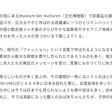
にあるMuseum der Kulturen（文化博物館）で収蔵
品々が、広大なデポと呼ばれる収蔵庫に一つひとつナンバリン
中国少数民族ミャオ族のきらびやかな装飾具やオセアニア地域
それを作った人々の息づかいまで聞こえてくる。
り、現代の「ファッション」という言葉で呼ばれるようになる
素材から膨大な時間を費やし作られたであろうものも多く、相
に先人たちの無言のメッセージを受け、真摯にものづくりに向
晴らしいものが多く並ぶ中、その建物の一角には２５０点ほど
r (1900-1981)が１９６４年に日本を訪れた際に、全国各地
の中には今では日本でも見られないような柄や技法も多く、初
もに、今では高齢になった職人のおばあちゃんたちが、子供の