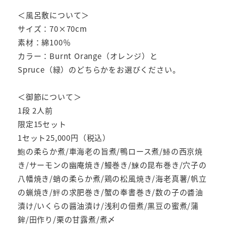
＜風呂敷について＞
サイズ：70×70cm
素材：綿100％
カラー：Burnt Orange（オレンジ）と
Spruce（緑）のどちらかをお選びください。
＜御節について＞
1段 2人前
限定15セット
1セット25,000円（税込）
鮑の柔らか煮/車海老の旨煮/鴨ロース煮/鰆の西京焼
き/サーモンの幽庵焼き/鰻巻き/鰊の昆布巻き/穴子の
八幡焼き/蛸の柔らか煮/鶏の松風焼き/海老真薯/帆立
の蝋焼き/鮃の求肥巻き/蟹の奉書巻き/数の子の醬油
漬け/いくらの醤油漬け/浅利の佃煮/黒豆の蜜煮/蒲
鉾/田作り/栗の甘露煮/煮〆