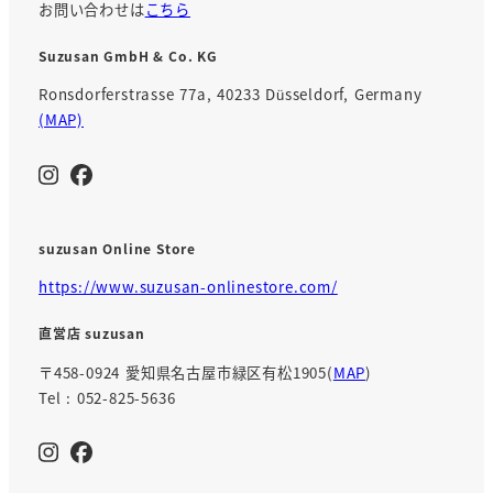
り
お問い合わせは
こちら
Suzusan GmbH & Co. KG
Ronsdorferstrasse 77a, 40233 Düsseldorf, Germany
(MAP)
suzusan Online Store
https://www.suzusan-onlinestore.com/
直営店 suzusan
〒458-0924 愛知県名古屋市緑区有松1905(
MAP
)
Tel : 052-825-5636